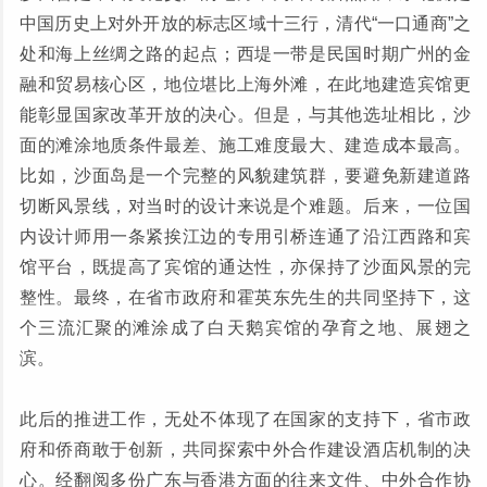
中国历史上对外开放的标志区域十三行，清代“一口通商”之
处和海上丝绸之路的起点；西堤一带是民国时期广州的金
融和贸易核心区，地位堪比上海外滩，在此地建造宾馆更
能彰显国家改革开放的决心。但是，与其他选址相比，沙
面的滩涂地质条件最差、施工难度最大、建造成本最高。
比如，沙面岛是一个完整的风貌建筑群，要避免新建道路
切断风景线，对当时的设计来说是个难题。后来，一位国
内设计师用一条紧挨江边的专用引桥连通了沿江西路和宾
馆平台，既提高了宾馆的通达性，亦保持了沙面风景的完
整性。最终，在省市政府和霍英东先生的共同坚持下，这
个三流汇聚的滩涂成了白天鹅宾馆的孕育之地、展翅之
滨。
此后的推进工作，无处不体现了在国家的支持下，省市政
府和侨商敢于创新，共同探索中外合作建设酒店机制的决
心。经翻阅多份广东与香港方面的往来文件、中外合作协