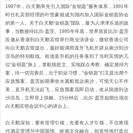
1987年，白天鹅率先引入国际“金钥匙”服务体系，1991年
时任礼宾部经理的叶世豪就成为国内加入国际金钥匙协会
的第一人。关于白天鹅“金钥匙”团队，最为人津津乐道的故
事，当数接待比尔·盖茨。1995年年底，世界首富比尔·盖茨
应邀从香港到白天鹅宾馆举行商业演讲会，微软香港公司
向白天鹅宾馆提出，最好能调用直升飞机开辟从南沙到沙
滘岛的特别航线。租借直升机的任务落到了当时宾馆的几
位“金钥匙”身上，拿航线批文、实地踩点考察、确定接待方
案，待一切完善后，出于职业习惯，“金钥匙”们又提出两个
应急预案。盖茨如期乘坐水翼船抵达南沙，可惜天公不作
美，直升机无法起飞，应急预案迅即启动，改从陆路到达
沙滘岛，立即登上快艇。15分钟后，比尔·盖茨如期出现在
白天鹅宾馆会议中心的讲台上。
白天鹅深知，要有管理引领，先要有人才引领，不仅将现
代酒店管理与中国国情、岭南文化融合，创造性地打造出