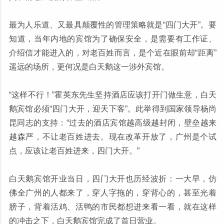
最为人乐道、又最具颠覆性的管理策略就是“四门大开”。要
知道，当年内地的宾馆为了确保安全，是需要有工作证、
介绍信才能进入的，对老百姓而言，是个近在眼前却“距离”
遥远的场所，更何况是白天鹅这一涉外宾馆。
“这样不行！”霍英东先生坚持酒店应该打开门做生意，白天
鹅宾馆必须“四门大开，迎天下客”。此举得到国家领导杨尚
昆同志的支持：“过去的酒店宾馆越高级越封闭，壁垒越来
越森严，不让老百姓进去。现在改革开放了，广州是个试
点，应该让老百姓进来，四门大开。”
白天鹅宾馆开业当日，四门大开也历经波折：一大早，仿
佛全广州的人都来了，穿人字拖的，穿背心的，甚至光着
膀子，背着活鸡、活鸭的市民都想进来看一看，就在这样
的冲击之下，白天鹅宾馆完成了首日营业。