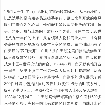
“四门大开”让老百姓见识到了室内岭南园林、大理石地砖，
以及洗手间是有服务员递擦手纸的，更让改革开放的春风
吹到了老百姓的心里：他们能平等地享受开放的红利。这
是广州的开放与上海的开放的不同之处。具体而言，20世
纪八九十年代的上海，只有领导人物和商业人士，才有机
会获得在国际星级酒店登堂入室的资格。而广州因为有了
白天鹅的“四门大开”，广州人从白天鹅这扇门就能接触到国
际最高标准的服务，看到最新潮流的商业动向，白天鹅也
成为中国与世界交流的舞台。1984年2月，白天鹅宾馆开业
一周年，这里上演了广州第一次大型国际时装表演，从香
港聘请了10名国际专业时装模特，向到场的观众展示了近
300件时装，包括法国时装设计师皮尔·卡丹的时装系列，
吸引了港澳人士、驻穗外宾和广州有关人士400多人观看。
1988年12月24日，白天鹅宾馆85米高的主楼立面和600多
米长的引桥，亮起一幅流光溢彩的灯饰画卷，与珠江水色