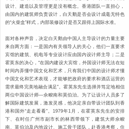
设计、建造以及管理更是没有概念。香港团队一直担心，
由国内的建筑师负责设计，白天鹅是否会设计成毫无特色
的“火柴盒”样式，内部装修设计是否又跟得上国际水准。
面对各种声音，决定白天鹅由中国人主导设计的力量主要
来自两方面：一是国内有关领导人的关心，他们一直要求
宾馆的建筑、机电等专业设计应由国内设计师主导；二是
霍英东的决心，“在国内建设大宾馆，外国设计师无法在短
时间内弄懂中国文化和艺术，只有我们中国的设计师才懂
中国文化和艺术表现，才能够把政府的要求和酒店运营的
需求最终完美地融合满足”。霍英东先生选择并笃定地相信
两位中国设计师—佘畯南和莫伯治。为了让设计人员多了
解国际建筑发展，激发灵感，他决定亲自带设计团队到香
港和国外“走走看看”。1979年1月，在霍英东先生的安排
下、在时任广州市副市长的林西带领下，建筑大师佘畯
南、莫伯治及内地设计、施工骨干团队，赴香港考察，住