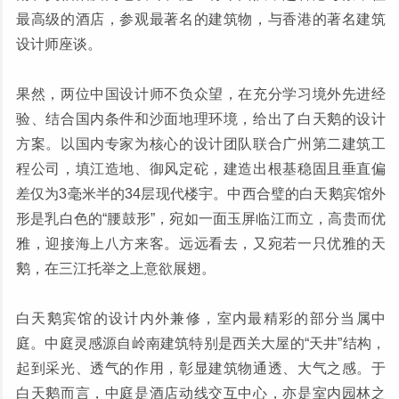
最高级的酒店，参观最著名的建筑物，与香港的著名建筑
设计师座谈。
果然，两位中国设计师不负众望，在充分学习境外先进经
验、结合国内条件和沙面地理环境，给出了白天鹅的设计
方案。以国内专家为核心的设计团队联合广州第二建筑工
程公司，填江造地、御风定砣，建造出根基稳固且垂直偏
差仅为3毫米半的34层现代楼宇。中西合璧的白天鹅宾馆外
形是乳白色的“腰鼓形”，宛如一面玉屏临江而立，高贵而优
雅，迎接海上八方来客。远远看去，又宛若一只优雅的天
鹅，在三江托举之上意欲展翅。
白天鹅宾馆的设计内外兼修，室内最精彩的部分当属中
庭。中庭灵感源自岭南建筑特别是西关大屋的“天井”结构，
起到采光、透气的作用，彰显建筑物通透、大气之感。于
白天鹅而言，中庭是酒店动线交互中心，亦是室内园林之