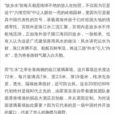
“故乡水”前每天都是络绎不绝的游人在拍照，不仅因为它是
这个“六维空间”中让人眼前一亮的岭南园林，更因为它是最
具中国代表性的符号，承载着海外游子们对祖国大地的情
感寄托。宾馆外是珠江水三流汇聚，宾馆内是故乡水不停
歇地流淌，正如海外游子随江海回归故乡，一脉相承。也
有人认为这是广式建筑善用风水的做法：风水讲究以水为
财，珠江奔腾不息、航船百舸争流，将这三路“外水”引入“内
水”，意为将各路财气聚入白天鹅。
而“引水”之举全靠南侧的临江玻璃幕墙。这片幕墙总长度达
72米，每片玻璃高7米、宽2.5米、厚19毫米，纯净无杂
质，透光、隔噪效果很好，还可防台风。这在20世纪80年
代初绝对是领时代之先的，由霍英东亲自带着建筑团队参
观香港维港的丽晶大酒店后拍板，并从英国定制。为何这
面玻璃幕墙如此重要？因为它代表的是一扇中国对外开放
的窗口，代表了华人的胸襟与视野。