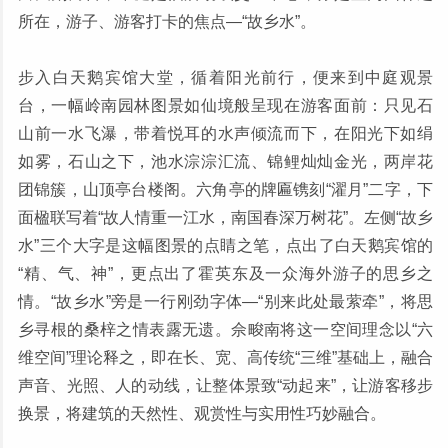
所在，游子、游客打卡的焦点—“故乡水”。
步入白天鹅宾馆大堂，循着阳光前行，便来到中庭观景
台，一幅岭南园林图景如仙境般呈现在游客面前：只见石
山前一水飞瀑，带着悦耳的水声倾流而下，在阳光下如绢
如雾，石山之下，池水淙淙汇流、锦鲤灿灿金光，两岸花
团锦簇，山顶亭台楼阁。六角亭的牌匾镌刻“濯月”二字，下
面楹联写着“故人情重一江水，南国春深万树花”。左侧“故乡
水”三个大字是这幅图景的点睛之笔，点出了白天鹅宾馆的
“精、气、神”，更点出了霍英东及一众海外游子的思乡之
情。“故乡水”旁是一行刚劲字体—“别来此处最萦牵”，将思
乡寻根的桑梓之情表露无遗。佘畯南将这一空间理念以“六
维空间”理论释之，即在长、宽、高传统“三维”基础上，融合
声音、光照、人的动线，让整体景致“动起来”，让游客移步
换景，将建筑的天然性、观赏性与实用性巧妙融合。