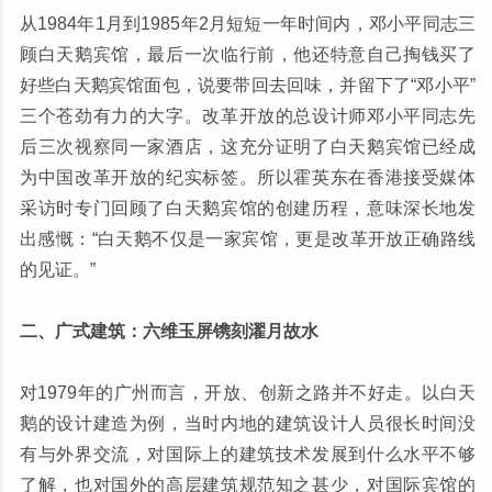
从1984年1月到1985年2月短短一年时间内，邓小平同志三
顾白天鹅宾馆，最后一次临行前，他还特意自己掏钱买了
好些白天鹅宾馆面包，说要带回去回味，并留下了“邓小平”
三个苍劲有力的大字。改革开放的总设计师邓小平同志先
后三次视察同一家酒店，这充分证明了白天鹅宾馆已经成
为中国改革开放的纪实标签。所以霍英东在香港接受媒体
采访时专门回顾了白天鹅宾馆的创建历程，意味深长地发
出感慨：“白天鹅不仅是一家宾馆，更是改革开放正确路线
的见证。”
二、广式建筑：六维玉屏镌刻濯月故水
对1979年的广州而言，开放、创新之路并不好走。以白天
鹅的设计建造为例，当时内地的建筑设计人员很长时间没
有与外界交流，对国际上的建筑技术发展到什么水平不够
了解，也对国外的高层建筑规范知之甚少，对国际宾馆的