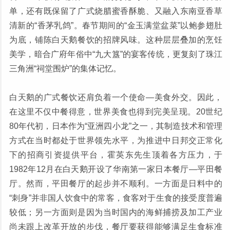
单，还有既保留了广式烧腊蜜香酥脆、又融入东南亚香草
清新的“香茅乳鸽”。春节期间的“金玉满堂盆菜”以鲍参翅肚
为底，铺陈白天鹅餐饮的招牌风味。这种层层叠加的烹饪
美学，暗合广府年俗中“九大簋”的宴客传统，更复刻了珠江
三角洲“祠堂围炉”的集体记忆。
白天鹅的广式餐饮还肩负着一个使命—美食外交。因此，
在这里不仅中餐得意，世界美食也得到完美呈现。20世纪
80年代初，日本作为“亚洲四小龙”之一，其制造技术和管理
方式在当时都处于世界领先水平，为推进中日邦交正常化
下的招商引资提供平台，霍英东先生顶着各方压力，于
1982年12月在白天鹅开设了华南第一家日本餐厅—平田餐
厅。然而，平田餐厅的起步并不顺利。一方面是日料中的
“刺身”并非国人饮食中的常客，食客对于生食的接受度普遍
较低；另一方面则是因为当时国内的海鲜捕捞及加工产业
尚未跟上改革开放的步伐，餐厅要获得能够满足生食标准