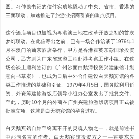
图。习仲勋书记的信件实质地撬动了中央、省市、香港的
三面联动，加速推进了旅游业招商引资的重点项目。
这个酒店项目也被视为粤港澳三地在改革开放之初的首次
梦幻联动。在此信寄出之前，已有一场合作洽谈于1979年1
月在澳门的葡京酒店举行，甲方是香港霍英东彭国珍投资
公司，乙方则为广东省旅游工程赴港考察工作小组。在这
场会谈上顺利签订的《广州沙面白鹅潭投资兴建旅馆计划
意向书草案》，也成为日后中外合作建设白天鹅宾馆的各
类工作推进的基础和引证。1979年4月5日，国务院利用侨
资、外资筹建旅游饭店领导小组办公室发出了批复文件。
至此，历时10个月的外商在广州兴建旅游饭店项目正式被
批准立项。这就是白天鹅宾馆的孕育过程。
白天鹅宾馆自始至终离不开的灵魂人物之一，就是前述书
中那句名言的作者、白天鹅宾馆投资方之一—霍英东先