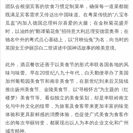
团队会根据宾客的饮食习惯定制菜单，确保每一道菜都能
既满足宾客需求又传达出中国味道。在粤菜传统的“八宝冬
瓜盅”内加入德国总理科尔喜爱的火腿；在金秋菊花盛开
时，以油炸的“鹅谭菊花鱼”招待意大利总理安德雷奥蒂；在
驰名中外的粤式点心基础上，以“月映仙兔”为名，向当时的
英国女王伊丽莎白二世讲述中国神话故事的唯美意境。
此外，酒店餐饮还善于以美食节的形式串联各国各地的风
味与味蕾。早在20世纪八九十年代，白天鹅便举办了美国
加州葡萄园美食节和南非美食节，在新世纪到来后又陆续
推出扬州美食节、金陵美食节、以“寻根怀古”为主题的《红
楼梦》美食节等。看似独立的美食策划，却是串联岭南文
化与中外文化的纽带，为旅客及食客带来更加丰富的味觉
体验和更具新鲜感的消费体验，也促使广式美食为食客作
出的每次华丽转变，都展现出以人为本的企业文化和广州
城市精神。