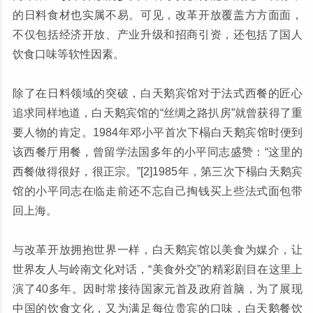
的日料食材也实属不易。可见，改革开放覆盖方方面面，
不仅包括经济开放、产业升级和招商引资，还包括了国人
饮食口味等软性因素。
除了在日料领域的突破，白天鹅宾馆对于法式西餐的匠心
追求同样地道，白天鹅宾馆的“丝绸之路扒房”就曾获得了重
要人物的肯定。1984年邓小平首次下榻白天鹅宾馆时便到
该西餐厅用餐，曾留学法国多年的小平同志盛赞：“这里的
西餐做得很好，很正宗。”[2]1985年，第三次下榻白天鹅宾
馆的小平同志在临走前还不忘自己掏钱买上些法式面包带
回上海。
与改革开放拥抱世界一样，白天鹅宾馆以美食为媒介，让
世界友人与岭南文化对话，“美食外交”的精彩剧目在这里上
演了40多年。因时常接待国家元首及政府首脑，为了展现
中国的饮食文化，又为满足每位贵宾的口味，白天鹅餐饮