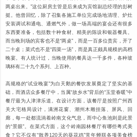
两桌出来。”这位厨房主管是后来成为宾馆副总经理的彭树
挺。他曾回忆，除了召集各施工单位完成场地清理、炉灶
安装调试和通电、通燃气外，做一场高端的宴会还有很多
东西要准备，包括数十种食材、精美的陈设和银器餐具。
而当晚到场的宾客也不是“两桌”，而是一百多位贵宾，开了
二十桌；菜式也不是“四菜一汤”，而是真正颇具规模的高档
晚宴。有人统计过，当晚使用的餐具达一千多件，各种玻
璃杯有二十九个系列、上百种。
高规格的“试业晚宴”为白天鹅的餐饮发展奠定了坚实的基
础，而酒店众多餐厅中，当属“故乡水”背后的“玉堂春暖”中
餐厅最为人津津乐道。在设计方面，该餐厅是按照广州西
关大宅格局设计，满洲花窗、潮州木雕挂落、屏风、回
廊，每一处都流淌着岭南文化气息，而中心鱼池则是此景
的“景眼”。在菜式方面，这个岭南园林餐厅有哪些粤式美
食？它不仅有“散养120天的葵花鸡”常年蝉联各项美食榜