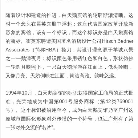
随着设计和建造的推进，白天鹅宾馆的轮廓渐渐清晰。这
时一个念头在霍英东脑中浮起：这座代表国家改革开放新
形象的宾馆，该有一个标识，而这个标识亦是白天鹅宾馆
的商标。霍英东聘请美国著名酒店设计公司Hirsch Bedner
Associates（简称HBA）操刀，其设计理念源于羊城八景
之一—鹅潭夜月：标识颜色采用锈红色和白色，形状仿佛
一轮圆月映照下，一只白天鹅浮游在江面上，低头吟唱，
又像月亮、天鹅倒映在江面，简洁高雅、韵味悠远。
1994年10月，白天鹅宾馆的标识获得国家工商局的正式批
准，光荣地成为中国第001号服务商标（第42类769001
号）。这个标识被沿用至今，成为白天鹅宾馆乃至广州这
座城市国际化形象对外传播的一个符号，也让广州有了第
一张对外交流的“名片”。