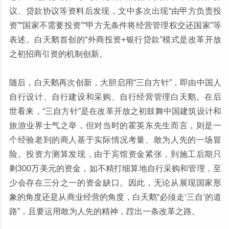
议、贷款协议等资料后发现，文中多次出现“由甲方负责投
资”“国家不需要投资”“甲方无条件将经营管理权交还国家”等
表述。白天鹅首创的“外商投资+银行贷款”模式是改革开放
之初招商引资的机制创新。
随后，白天鹅再次创新，大胆启用“三自方针”，即由中国人
自行设计、自行建设和采购、自行经营管理白天鹅。在后
世看来，“三自方针”是在改革开放之初鼓舞中国建筑设计和
旅游业界士气之举，但对当时的霍英东先生而言，则是一
个经验老到的商人基于实际情况考量、敢为人先的一场冒
险。投资方测算发现，由于宾馆资金紧张，到施工后期只
剩300万美元的资金，如不精打细算地自行采购和管理，至
少会存在三分之一的资金缺口。因此，无论从展现国家形
象的角度还是从商业经营的角度，白天鹅“必须走‘三自’的道
路”，且要运用敢为人先的精神，蹚出一条改革之路。