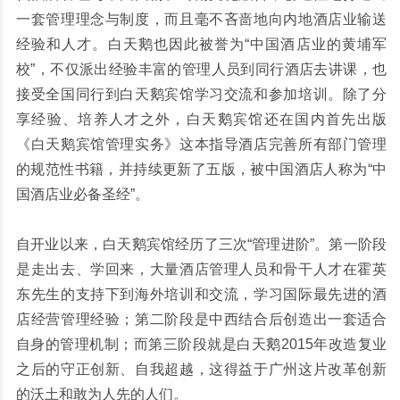
一套管理理念与制度，而且毫不吝啬地向内地酒店业输送
经验和人才。白天鹅也因此被誉为“中国酒店业的黄埔军
校”，不仅派出经验丰富的管理人员到同行酒店去讲课，也
接受全国同行到白天鹅宾馆学习交流和参加培训。除了分
享经验、培养人才之外，白天鹅宾馆还在国内首先出版
《白天鹅宾馆管理实务》这本指导酒店完善所有部门管理
的规范性书籍，并持续更新了五版，被中国酒店人称为“中
国酒店业必备圣经”。
自开业以来，白天鹅宾馆经历了三次“管理进阶”。第一阶段
是走出去、学回来，大量酒店管理人员和骨干人才在霍英
东先生的支持下到海外培训和交流，学习国际最先进的酒
店经营管理经验；第二阶段是中西结合后创造出一套适合
自身的管理机制；而第三阶段就是白天鹅2015年改造复业
之后的守正创新、自我超越，这得益于广州这片改革创新
的沃土和敢为人先的人们。