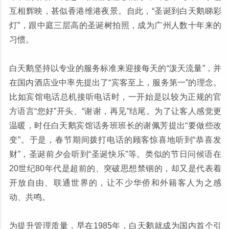
互相辉映，甚似香港维港夜景。自此，“圣诞到白天鹅睇彩
灯”，跟中庭三层高的圣诞树拍照，成为广州人数十年来的
习惯。
白天鹅坚持以专业的服务标准来迎接每天的“泼天流量”，并
在国内酒店业中率先提出了“宾客至上，服务第一”的理念。
比如宾馆电话总机接听电话时，一开始是以较为正规的官
方语言“您好”开头、“谢谢，再见”结尾。为了让客人感觉更
温暖，时任白天鹅宾馆话务班班长的谢佩芳提出“要做些改
变”。于是，春节期间拨打电话的顾客惊喜地听到“恭喜发
财”，圣诞前夕会听到“圣诞快乐”等。类似的节日问候语在
20世纪80年代是超前的、突破思想禁锢的，却又是代表着
开放自由、联通世界的，让不少华侨和外籍客人为之感
动、共鸣。
为提升管理质量，早在1985年，白天鹅就成为国内首个引