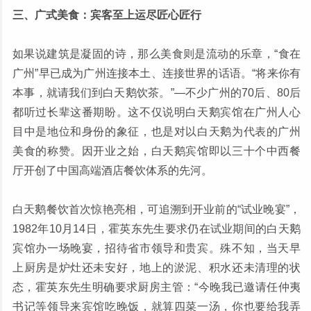
三、广式美食：宾客至上运尽匠心匠行
如果说建筑是凝固的诗，那么美食则是流动的乐章，“食在
广州”早已成为广州连接本土、连接世界的话语。“将来你有
本事，就请我们到白天鹅饮茶。”—不少广州的70后、80后
都听过长辈这番期盼。这不仅说明白天鹅宾馆在广州人心
目中是地位和身份的象征，也是对以白天鹅为代表的广州
美食的称赞。因开业之始，白天鹅宾馆即以三十个中西餐
厅开创了中国高端酒店餐饮体系的先河。
白天鹅餐饮首次惊艳亮相，可追溯到开业前的“试业晚宴”，
1982年10月14日，霍英东先生要求仍在试业期间的白天鹅
宾馆办一场晚宴，招待省市领导和贵宾。殊不知，当天早
上厨房是炉灶还未安好，地上的淤泥、积水还未清理的状
态，霍英东先生明确要求厨房主管：“今晚我已邀请任仲夷
书记等领导来宾馆吃晚饭，就算四菜一汤，你也要给我弄