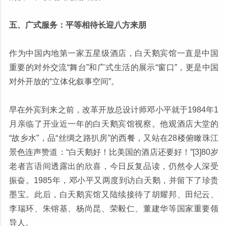
五、广式服务：平等相待长迎八方来朋
作为中国内地第一家五星级酒店，白天鹅宾馆一直是中国
重要的对外交流“舞台”和广式生活的展示“窗口”，更是中国
对外开放的“立体化叙事空间”。
早在外宾到来之前，改革开放总设计师邓小平就于1984年1
月亲临了开业近一年的白天鹅宾馆视察。他观酒店大堂的
“故乡水”，品“丝绸之路扒房”的西餐，又站在28楼俯瞰珠江
景色连声赞道：“白天鹅好！比美国的酒店还要好！”[3]80岁
老者言语间透露出的欣喜，今日反复品读，仍然令人深受
振奋。1985年，邓小平又两度到访白天鹅，并留下了珍贵
墨宝。此后，白天鹅宾馆又陆续接待了胡耀邦、田纪云、
李瑞环、朱镕基、杨尚昆、荣毅仁、董建华等国家重要领
导人。