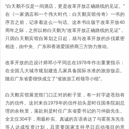
“白天鹅不仅是一间酒店，更是改革开放正确路线的见证。”
在《一家酒店和一个伟大时代：白天鹅宾馆传奇》一书的
序言之前，记录着这么一句话。这本书出版于改革开放40
周年之际，之所以称白天鹅为“改革开放正确路线的见证”，
只因白天鹅宾馆自筹划之日起，就与改革开放的步伐紧密
相连，由中央、广东和香港爱国侨商三方协力推动。
改革开放的总设计师邓小平同志在1978年作出重要指示：
在全国几大城市规划建造几家具备国际水准的旅游饭店。
随后广东省委很快成立了“省旅游工程领导小组”。
白天鹅宾馆展览馆门口正对的柜子里，有一封字迹苍劲有
力的信件。这封来自1979年的信件抬头是时任国务院副总
理的余秋里，落款则是时任广东省委书记的习仲勋先生。
全文仅304字，用最朴实、真诚的言语表达了与霍英东先生
等人达成投资计划，且需要国家支持早日启动项目的意