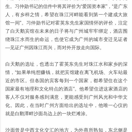
生。习仲勋书记的信件中将其评价为“爱国资本家”，“是广东
人，有乡梓之情，希望在珠江河畔能看到第一个建成大旅
馆一间”。习仲勋书记对霍英东先生家国情怀的评价，注定
了白天鹅宾馆在未来的日子将与广州城牢牢绑定，酒店围
绕珠江水而生的命运，也使它成为广州的城市变迁见证者
—见证广州因珠江而兴，而对外开放走向国际。
白天鹅的选址，也透出了霍英东先生对珠江水和家乡的深
情，“如果单纯想赚钱，就把宾馆建在离飞机场、火车站最
近的市区。但各国的宾客每到一个国家，都希望住在这个
国家最有地理和文化特点的酒店”。他希望住进这家酒店的
客人不仅对服务感到满意，更能感受到广州风光和中华文
化。因此，在当时广州方面给出的选址中，他唯一心仪的
就是白鹅潭畔沙面岛边上的一块烂滩涂。
沙面曾是中西文化交汇的地方，为外商所熟知，东北侧是