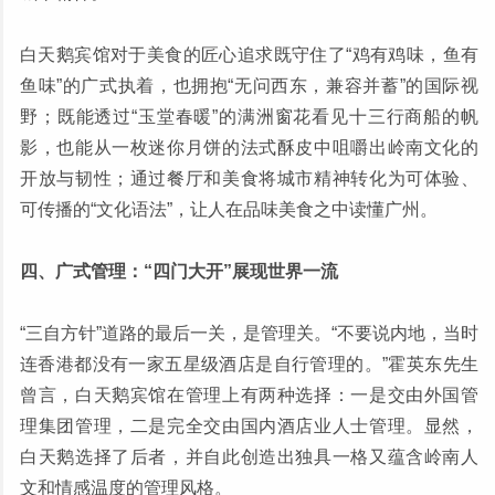
白天鹅宾馆对于美食的匠心追求既守住了“鸡有鸡味，鱼有
鱼味”的广式执着，也拥抱“无问西东，兼容并蓄”的国际视
野；既能透过“玉堂春暖”的满洲窗花看见十三行商船的帆
影，也能从一枚迷你月饼的法式酥皮中咀嚼出岭南文化的
开放与韧性；通过餐厅和美食将城市精神转化为可体验、
可传播的“文化语法”，让人在品味美食之中读懂广州。
四、广式管理：“四门大开”展现世界一流
“三自方针”道路的最后一关，是管理关。“不要说内地，当时
连香港都没有一家五星级酒店是自行管理的。”霍英东先生
曾言，白天鹅宾馆在管理上有两种选择：一是交由外国管
理集团管理，二是完全交由国内酒店业人士管理。显然，
白天鹅选择了后者，并自此创造出独具一格又蕴含岭南人
文和情感温度的管理风格。