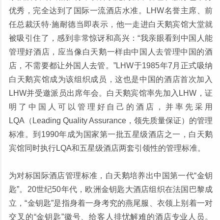
优秀，完全达到了国际一流酒店水准。LHW名誉主席、前
任总裁沃特·施耐德当即表示，他一走进白天鹅宾馆大堂就
被吸引住了，感到非常惊讶和高兴：“我亲眼看到中国人能
管理好酒店，应当像白天鹅一样由中国人去管理中国的酒
店，不需要都让外国人去管。”LHW于1985年7月正式吸纳
白天鹅宾馆成为该组织成员，这也是中国的酒店首次加入
LHW并受邀派员出席年会。白天鹅宾馆率先加入LHW，证
明了中国人可以管理好自己的酒店，并率先采用
LQA（Leading Quality Assurance，领先质量保证）的管理
标准。到1990年成为国家第一批五星级酒店之一，白天鹅
宾馆同时执行LQA和五星级酒店两套引领性的管理标准。
为对标国际酒店管理标准，白天鹅培养出中国第一代“金钥
匙”。20世纪50年代，欧洲金钥匙大酒店组织在法国巴黎成
立，“金钥匙”是指身着一身考究的燕尾服、衣领上别着一对
交叉的“金钥匙”徽号、给客人排忧解难的酒店专业人员。