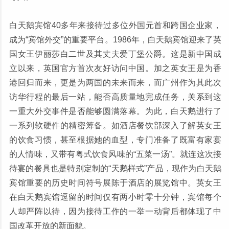
白天鹅宾馆40多年来接待过多位外国元首和跨国企业家，
成为“宾馆外交”的重要平台。1986年，白天鹅宾馆迎来了英
国女王伊丽莎白二世及其丈夫爱丁堡公爵。这是新中国成
立以来，英国官方首次友好访问中国。加之英女王是为香
港回归而来，更是为两国的未来而来，而广州作为其此次
访华行程的最后一站，能否高质量地完成任务，关系到这
一重大外交事件是否能够圆满落幕。为此，白天鹅进行了
一系列软硬件的精密筹备。如酒店餐饮部深入了解英女王
的饮食习惯，甚至根据她的血型，专门准备了既富有家宴
的人情味，又带有粤式饮食风味的“五菜一汤”。就连这次接
待宴的餐具也是特别定制的“天鹅样式”产品，现作为白天鹅
宾馆重要的历史时间符号展陈于酒店的展览馆中。英女王
在白天鹅宾馆逗留的时间仅有两小时零十分钟，宾馆每个
人却严阵以待，因为接待工作的一举一动背后都体现了中
国改革开放的新面貌。