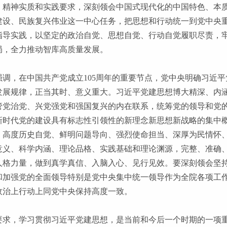
、精神实质和实践要求，深刻领会中国式现代化的中国特色、本
建设、民族复兴伟业这一中心任务，把思想和行动统一到党中央
指导实践，以坚定的政治自觉、思想自觉、行动自觉履职尽责，牢
局，全力推动智库高质量发展。
强调，在中国共产党成立105周年的重要节点，党中央明确习近
发展规律，正当其时、意义重大。习近平党建思想博大精深、内涵
管党治党、兴党强党和强国复兴的内在联系，统筹党的领导和党
新时代党的建设具有标志性引领性的新理念新思想新战略的集中
、高度历史自觉、鲜明问题导向、强烈使命担当、深厚为民情怀
意义、科学内涵、理论品格、实践基础和理论渊源，完整、准确
人格力量，做到真学真信、入脑入心、见行见效。要深刻领会坚
和加强党的全面领导特别是党中央集中统一领导作为全院各项工
政治上行动上同党中央保持高度一致。
要求，学习贯彻习近平党建思想，是当前和今后一个时期的一项