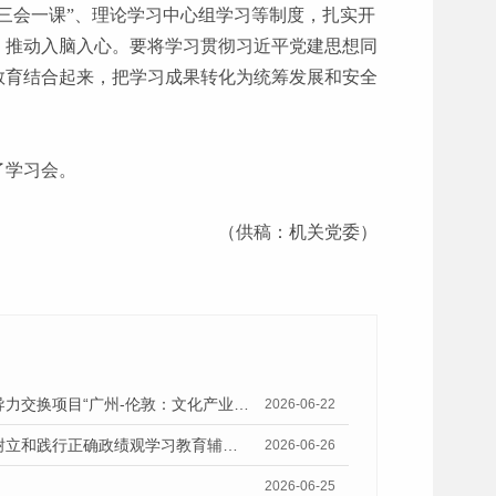
三会一课”、理论学习中心组学习等制度，扎实开
，推动入脑入心。要将学习贯彻习近平党建思想同
教育结合起来，把学习成果转化为统筹发展和安全
了学习会。
（供稿：机关党委）
穗伦双城记：一场跨越万里的“银发之约”——世界城市文化论坛联盟领导力交换项目“广州-伦敦：文化产业与银发经济”在穗举行
2026-06-22
正确政绩观引领下的城市智库使命——市社科院举办“七一”专题党课暨树立和践行正确政绩观学习教育辅导报告会
2026-06-26
2026-06-25