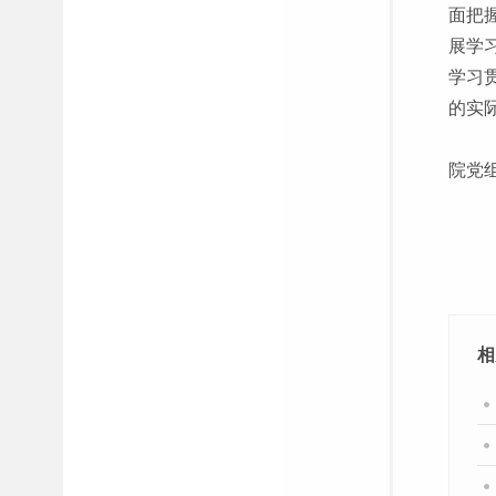
面把
展学
学习
的实
院党
相