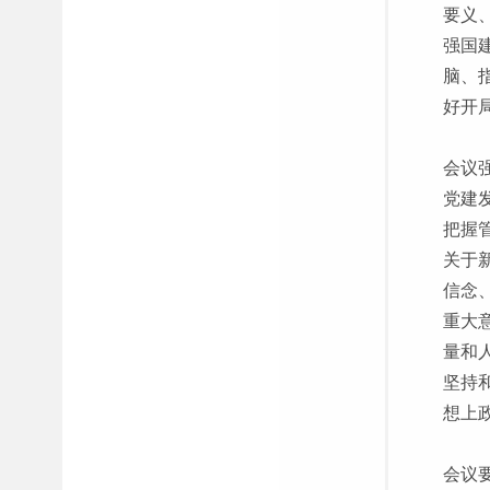
要义
强国
脑、
好开
会议
党建
把握
关于
信念
重大
量和
坚持
想上
会议