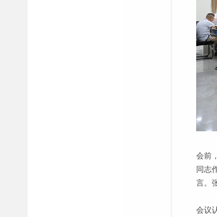
会前
同志
言。
会议