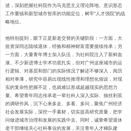
述，深刻把握社科院作为马克思主义理论阵地、意识形态
工作重镇和新型城市智库的功能定位，树牢“人才强院”的战
略地位。
他特别提到，眼下正是新老交替的关键阶段：一方面，大
批资深同志陆续退休，经验和精神财富需要接续传承；另
一方面，大量青年博士加入队伍，为社科院注入了新鲜血
液。不少新进博士学术功底扎实，但对广州这座城市的运
行逻辑、对基层和部门的实际情况了解还不够深入，阅历
相对单薄，研究中容易出现线性推理和理想化假设，对现
实的复杂性把握不足，也就难以形成超越现实的思想力
量。希望青年同志传承老一辈社科人深入实际、抽丝剥茧
的调研作风，沉下心来多走、多看、多问，聚焦广州经济
社会发展实际，深挖一手素材，切实提高研究质量，把学
问做进城市治理和发展的实践中去。同时，诚挚希望退休
老干部继续关心社科事业的发展，关注青年人才梯队建