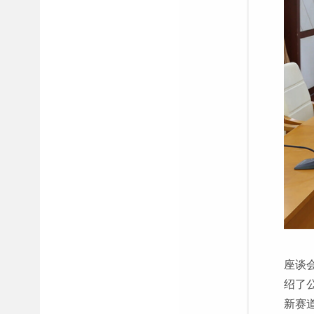
座谈
绍了
新赛