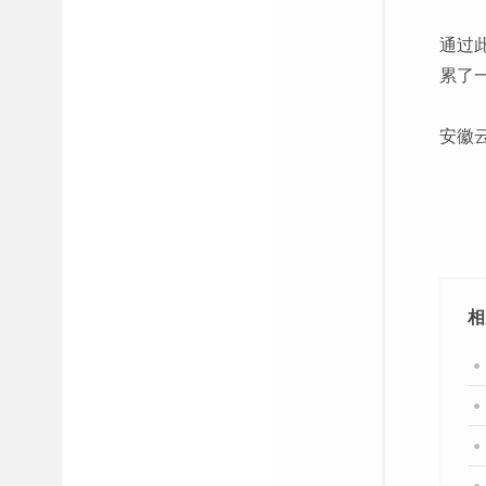
通过
累了
安徽
相