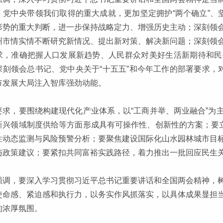
、党中央带领我们取得的重大成就，更加坚定拥护“两个确立”、
形势的重大判断，进一步保持战略定力、增强历史主动；深刻领
州市情实情不断研究新情况、提出新对策、解决新问题；深刻领
求，准确把握人口发展新趋势、人民群众对美好生活新期待和民
深刻领会总书记、党中央关于“十五五”和今年工作的部署要求，
市发展大局注入智库强劲动能。
要求，要围绕构建现代化产业体系，以“工商并举、两业融合”为
新兴领域制度供给等方面形成具有可操作性、创新性的方案；要立
性动态监测与风险预警分析；要聚焦建设国际化山水园林城市目
与政策建议；要紧扣共同富裕实践路径，着力推出一批回应民生
强调，要深入学习贯彻习近平总书记重要讲话和全国两会精神，
使命感、紧迫感和执行力，以务实作风抓落实，以具体成果显担
的浓厚氛围。