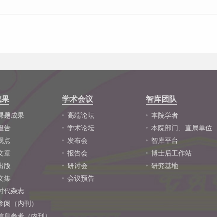
成果
学术会议
智库团队
课题成果
高端论坛
本院学者
报告
学术论坛
本院部门、直属单位
观点
发布会
智库平台
文章
报告会
博士后工作站
出版
研讨会
研究基地
文集
会议预告
时代杂志
参阅（内刊）
信息参考（内刊）