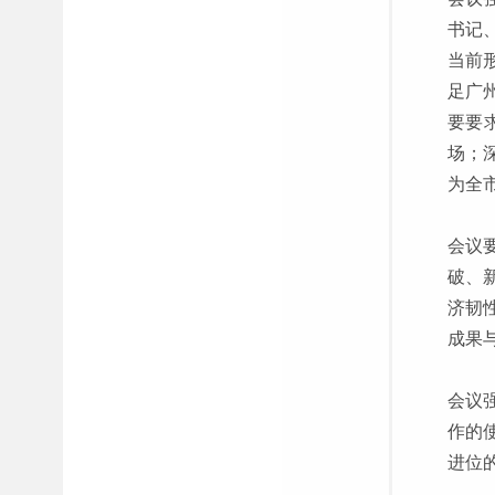
书记
当前
足广
要要
场；
为全
会议
破、
济韧
成果
会议
作的
进位