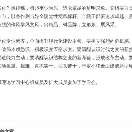
强化作风锤炼，树起事业为先、追求卓越的鲜明形象。党组要自
方向，以身作则当好全院党性党风标杆。全院干部要追求卓越、
细致的作风学风文风，出精品、树品牌，立形象、展风采。
硬化专业素养，全面提升现代化建设本领。要树立强烈的危机感
，破局本领恐慌，积极识变应变求变。要清醒认识时代之变的新
塑造能力主动；要清醒认识结构之变的新考验，形成改革主动。
主动担重、担难，真抓实干、埋头苦干，坚定不移全面建成新型
组理论学习中心组成员及扩大成员参加了学习会。
关文章