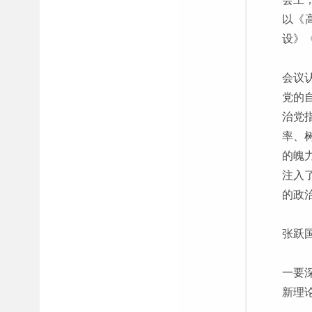
以《
设》
会议
党的
治党
率、
的魄
注入
的政
张跃
一要
新理