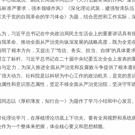
高标准严要求，强本领锻作风》《深化理论武装，建强智库队伍
《关于党的自我革命的学习体会》为题，结合思想和工作实际，
认为，习近平总书记在中央政治局民主生活会上的重要讲话具有
自我革命、推动全面从严治党向纵深发展的战略高度，既为全党
指明了根本方向，又提出了“笃信、务实、担当、自律”的具体要
树立了标杆。习近平总书记在二十届中央纪委五次全会上发表的
力与定力，为深入推进全面从严治党和反腐败斗争提供了根本遵循
了强大动力。社科院是以科研为中心工作的政治机关，是党的意
治属性和意识形态属性，坚定不移全面从严治党治院，坚决守牢
国同志以《厚积薄发，知行合一》为题作了学习小结和中心发言
深化理论学习，在厚植理论功底上下功夫。要有全局视野和系统
论作为一个整体来把握，体会核心要义和思想精髓。