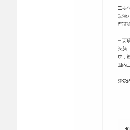
二要
政治
严谨
三要
头脑
求，
围内
院党
相