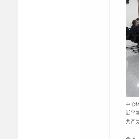
中心
近平
共产
会上