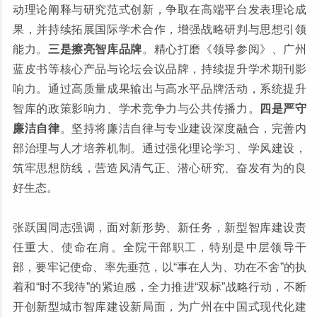
动理论阐释与研究范式创新，争取在高端平台发表理论成
果，并持续拓展国际学术合作，增强战略研判与思想引领
能力。
三是擦亮智库品牌
。精心打磨《领导参阅》、广州
蓝皮书等核心产品与论坛会议品牌，持续提升学术期刊影
响力。通过高质量成果输出与高水平品牌活动，系统提升
智库的政策影响力、学术竞争力与公共传播力。
四是严守
廉洁自律
。坚持将廉洁自律与专业建设深度融合，完善内
部治理与人才培养机制。通过强化理论学习、学风建设，
筑牢思想防线，营造风清气正、潜心研究、奋发有为的良
好生态。
张跃国同志强调，面对新形势、新任务，新型智库建设责
任重大、使命在肩。全院干部职工，特别是中层领导干
部，要牢记使命、率先垂范，以“事在人为、功在不舍”的执
着和“时不我待”的紧迫感，全力推进“双标”战略行动，不断
开创新型城市智库建设新局面，为广州在中国式现代化建