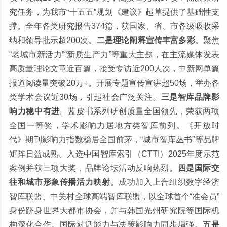
究任务，为我市“十五五”规划《建议》起草提供了基础性支
撑。全年各类研究报告374篇，获国家、省、市各级吸收采
纳和领导批示超200次。
二是理论阐释宣传丰富多彩
。聚焦
“老城市新活力”“新质生产力”等重大主题，在主流媒体发表
高质量理论文章近百篇，接受专访近200人次，中新网单篇
报道阅读量突破20万+。开展专题宣传宣讲超50场，举办各
类学术会议近30场，引起社会广泛关注。
三是智库品牌影
响力稳中有进
。蓝皮书系列研创质量全国领先，荣获两项
全国一等奖，学术影响力居地方类智库前列。《开放时
代》期刊影响力指数稳居全国前茅，“城市智库丛书”等品牌
矩阵日益成熟。
入选中国智库索引（CTTI）2025年度示范
案例并获三项大奖，品牌论坛活动反响热烈。
四是国际交
往和城市形象传播活力映射
。成功加入上合组织数字经济
智库联盟、中关村全球高端智库联盟，以全球首个“准会员”
身份跻身世界大都市协会，并与韩国光州研究院等国际机
构深化合作。国际对话能力与决策影响力同步增强。
五是