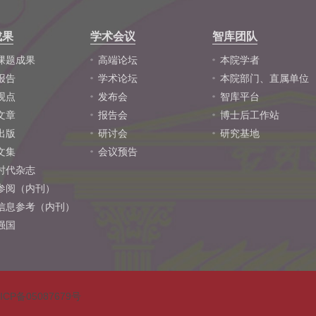
成果
学术会议
智库团队
课题成果
高端论坛
本院学者
报告
学术论坛
本院部门、直属单位
观点
发布会
智库平台
文章
报告会
博士后工作站
出版
研讨会
研究基地
文集
会议预告
时代杂志
参阅（内刊）
信息参考（内刊）
强国
ICP备05087679号