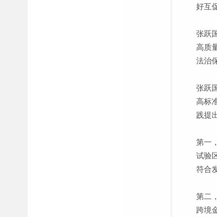
好互
张跃
高质
法治
张跃
高标
践提
第一
试验
符合
第二
跨境