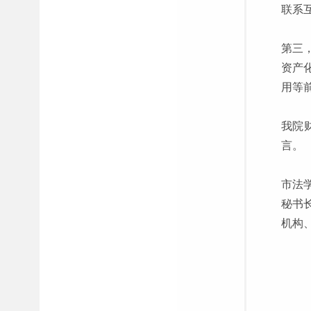
联系
第三
资产
用等
我院
言。
市法
秘书
机构