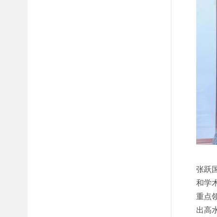
张跃
和学
重点
出高