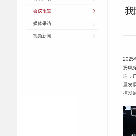
我
会议报道
媒体采访
视频新闻
202
扬帆
库，
量发
撑发