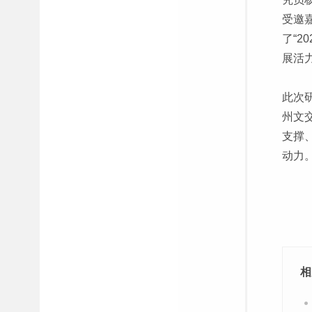
受邀
了“
展活
此次
州文
支撑
动力
相