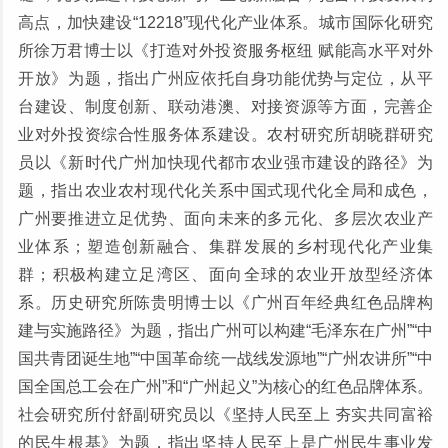
高点，加快建设“12218”现代化产业体系。城市国际化研究
所徐万君博士以《打造对外投资服务枢纽 赋能高水平对外
开放》为题，指出广州应依托自身功能优势与定位，从平
台建设、制度创新、联动港澳、对接资源等方面，完善企
业对外投资综合性服务体系建设。农村研究所胡晓群研究
员以《新时代广州加快现代都市农业强市建设的路径》为
题，指出农业农村现代化关系中国式现代化全局和成色，
广州要推进立足优势、面向未来的多元化、多层次农业产
业体系；塑造创新融合、集群发展的乡村现代化产业集
群；积极构建立足湾区、面向全球的农业开放型经济体
系。历史研究所陈贵明博士以《广州百年经典红色品牌构
建与实施路径》为题，指出广州可以构建“毛泽东在广州”“中
国共青团诞生地”“中国革命统一战线发源地”“广州农讲所”“中
国全国总工会在广州”和“广州起义”为核心的红色品牌体系。
社会研究所付舒副研究员以《坚持人民至上 夯实共同富裕
的民生根基》为题，指出坚持人民至上是广州民生事业发