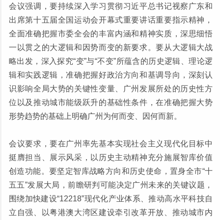
会议强调，要持续深入学习贯彻习近平总书记视察广东和
出席第十五届全国运动会开幕式重要讲话重要指示精神，
全面准确把握市委全会的丰富内涵和精神实质，深思细悟
一以贯之的大逻辑和因势而变的新要求。要从大逻辑大战
略出发，深入探究“变”与“不变”所蕴含的历史逻辑、理论逻
辑和实践逻辑，准确把握好政治方向和基调导向，深刻认
识影响全局大势的关键性变量、广州发展所处的历史性方
位以及推动城市能级跃升的基础性条件，在准确把握大势
形势趋势的基础上明确广州为何而变、因何而新。
会议要求，要在广州率先基本实现社会主义现代化目标中
挺膺担当、展示风采，以历史主动精神充分施展智库价值
创造功能。要坚定智库战略方向和历史使命，置身全市“十
五五”发展大局，前瞻研判可能决定广州未来的关键议题，
围绕加快建设“12218”现代化产业体系、推动高水平科技自
立自强、以粤港澳大湾区建设牵引改革开放、推动城市内