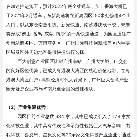
在加速推进施工，预计2022年
底
全线通车，加上番海大桥已
于
2021年2月通车，东新高速将在距离园区150米处修建4个出
入口，以及东晓南放射线、新光快速、南沙港快线环绕，未来
将形成“佛山-番禺-东莞-南沙”的一条快速通道，为园区通往广
州南站商务区、万博商务区、广州国际科技创新城等区内重要
区域及区外周边地区提供快捷出行选择。
巨大创意产业园区比邻广州南站、广州大学城、广交会
的良好区位优势，已成为粤港澳大湾区的核心价值地带。在粤
港澳大湾区门户
+高铁经济时代大背景下，广州巨大创意产业
园无疑是企业布局华南乃至全国的最佳板块。
（
2）产业集聚优势：
园区目前企业总数
634 家，其中已成功引入了 178 家文
化科技企业，其中具有代表性和示范性包括巨大汽车音响、由
我科技、喜恩恩、星原文化等20余家文化科技产业企业，通过