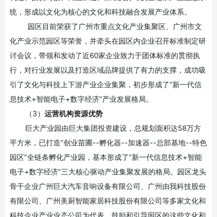
统，形成以文化为核心的文化和科技融合发展产业体系。
园区目前荣获了广州市重点文化产业集聚区、广州市文
化产业示范园区等荣誉，并牵头在园区内企业召开标准制定研
讨会议，带领和发动了近
60家企业致力于团体标准的贯彻执
行，对行业发展以及打造区域品牌提供了有力的支撑，成功吸
引了文化与科技上下游产业企业集聚，初步形成了“新一代信
息技术+智能电子+数字经济”产业发展
格局。
（3）
运营机构资源优势
巨大产业园由巨大集团投资建设，总规划面积达
58万方
平方米，已
打造
“创业苗圃
--孵化器--加速器--总部基地--特色
园区”全链条孵化产业
园，基本形成了
“新一代信息技术
+智能
电子+数字经济”三大核心驱动产业集聚发展的格局。园区龙头
骨干企业广州巨大汽车音响设备有限公司、广州由我科技股份
有限公司、广州美厨智能家居科技股份有限公司等多家文化和
科技企业产业业态公司为代表，鼓励和引导园区的这些文化和