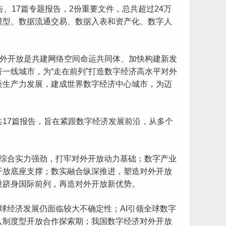
、17篇专题报告，2份重要文件，总共超过24万
模型、数据流通交易、数据入表和资产化、数字人
对外开放是共建网络空间命运共同体、加快构建新发
一线城市，为“走在前列”打造数字经济高水平对外
质生产力发展，建成世界数字经济中心城市，为迈
17篇报告，旨在紧跟数字经济发展前沿，从多个
综合实力强劲，打牢对外开放动力基础；数字产业
开放底座支撑；数实融合纵深推进，塑造对外开放
设跻身国际前列，再造对外开放新优势。
球经济发展仍面临较大不确定性；AI引领全球数字
入制度型开放合作探索期；我国数字经济对外开放