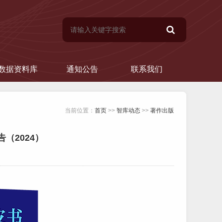
数据资料库
通知公告
联系我们
当前位置：
首页
>>
智库动态
>>
著作出版
（2024）