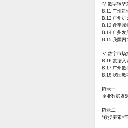
Ⅳ 数字转型
B.11 广
B.12 广
B.13 数
B.14 广
B.15 我
Ⅴ 数字市场
B.16 数
B.17 广
B.18 我
附录一
企业数据资
附录二
“数据要素×”