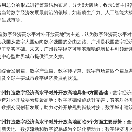
用总分的形式进行篇章结构布局，分为6大版块，收录1篇主报告
盖当前数字经济发展最前沿的领域，如新质生产力、人工智能大
孪生城市等。
打造数字经济高水平对外开放高地”为主题，认为数字经济高水平
动我国从数字大国迈向数字强国的必由之路。广州是我国数字经济
定了坚实基础。未来，广州数字经济可望实现稳健增长并引领新
的中心型世界城市提供强大支撑。
置综合发展篇、数字产业篇、数字转型篇、数字市场篇四个篇章共
州及全球主要城市数字经济发展的状况。
广州打造数字经济高水平对外开放高地具备6方面基础：
数字经济
塑造对外开放要素集聚高地；数字基础设施跃升完善，夯实对外
；数据交易创新发展，助力对外开放规则衔接对接；数字城市建
广州打造数字经济高水平对外开放高地面临5个方面主要形势：
全
创新天地；数据流动和数字贸易成为全球化新动力；数字经济进