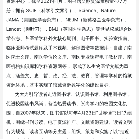
资源中心”，截至
2021
年
1
月，图书馆文献资源累积量
477
万
册；拥有
SCIE
（科学引文索引）、
Science
、
Nature
、
JAMA
（美国医学会杂志）、
NEJM
（新英格兰医学杂志）、
Lancet
（柳叶刀），
BMJ
（英国医学杂志）等世界权威综合医
学杂志、各医学学科外文核心期刊、电子图书、实验室指南、
临床医师考试题库及手术视频、解剖图谱等数据库；自建了南
医院士文库、南医学位论文库、南医专业课程电子教材库、南
医机构知识库和学科资源网等， 形成了以生物医学文献为重
点，涵盖文、史、哲、政、经、法、教育、管理等学科的馆藏
资源体系，基本实现了馆藏资源数字化的建设目标。
为大力引导读者走近图书馆、认识图书馆、利用图书馆，
促进校园读书风尚，营造热爱读书、崇尚学习的校园文化氛
围，自
2007
年以来，图书馆以每年
4
月
23
日“世界读书日”为契
机，围绕书刊导读、电子资源推广、文献资源建设、读者文明
行为规范、读者互动等分主题，组织、策划和实施了以“走近