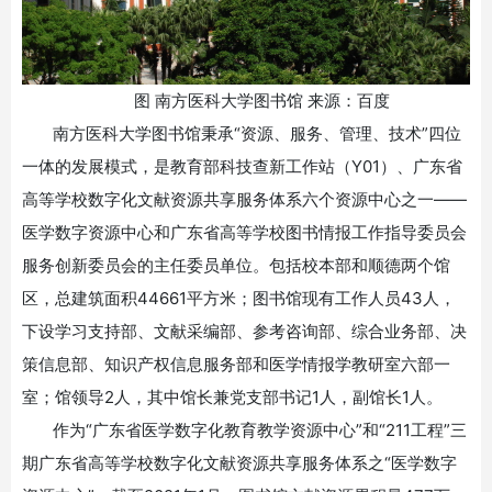
图 南方医科大学图书馆 来源：百度
南方医科大学图书馆秉承“资源、服务、管理、技术”四位
一体的发展模式，是教育部科技查新工作站（
Y01
）、广东省
高等学校数字化文献资源共享服务体系六个资源中心之一——
医学数字资源中心和广东省高等学校图书情报工作指导委员会
服务创新委员会的主任委员单位。包括校本部和顺德两个馆
区，总建筑面积
44661
平方米；图书馆现有工作人员
43
人，
下设学习支持部、文献采编部、参考咨询部、综合业务部、决
策信息部、知识产权信息服务部和医学情报学教研室六部一
室；馆领导
2
人，其中馆长兼党支部书记
1
人，副馆长
1
人。
作为“广东省医学数字化教育教学资源中心”和“
211
工程”三
期广东省高等学校数字化文献资源共享服务体系之“医学数字