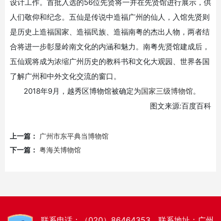
设计工作。首批入选的
56
位先贤将一并在先贤馆进行展示，供
人们敬仰和纪念。五仙是传说中造福广州的仙人，入馆先贤则
是历史上造福国家、造福民族、造福南粤的杰出人物，两者结
合将进一步彰显岭南文化的内涵和魅力。南粤先贤馆建成后，
五仙观将成为浓缩广州历史的教科书和文化大观园、世界各国
了解广州和中外文化交流的窗口。
2018
年
9
月，越秀区博物馆被确定为
国家三级博物馆
。
图文来源
:
百度百科
上一篇：
广州市东平典当博物馆
下一篇：
粤海关博物馆
联系电话：（020）86464353 联系地址：广州