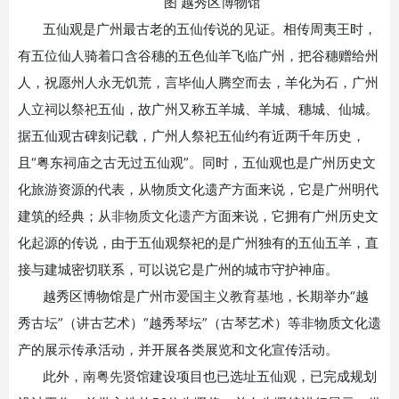
图 越秀区博物馆
五仙观是广州最古老的五仙传说的见证。相传周夷王时，
有五位仙人骑着口含谷穗的五色仙羊飞临广州，把谷穗赠给州
人，祝愿州人永无饥荒，言毕仙人腾空而去，羊化为石，广州
人立祠以祭祀五仙，故广州又称五羊城、羊城、穗城、仙城。
据五仙观古碑刻记载，广州人祭祀五仙约有近两千年历史，
且
“
粤东祠庙之古无过五仙观
”
。同时，五仙观也是广州历史文
化旅游资源的代表，从物质文化遗产方面来说，它是广州明代
建筑的经典；从
非物质文化遗产
方面来说，它拥有广州历史文
化起源的传说，由于五仙观祭祀的是广州独有的五仙五羊，直
接与建城密切联系，可以说它是广州的城市守护神庙。
越秀区博物馆是广州市
爱国主义教育基地
，长期举办
“
越
秀古坛
”
（讲古艺术）
“
越秀琴坛
”
（古琴艺术）等非物质文化遗
产的展示传承活动，并开展各类展览和文化宣传活动。
此外，
南粤先贤馆
建设项目也已选址五仙观，已完成规划