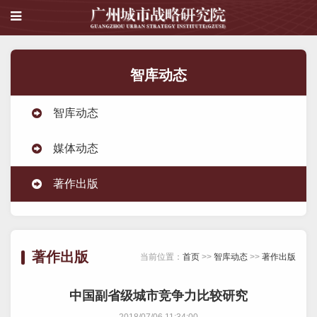
智库动态
智库动态
媒体动态
著作出版
著作出版
当前位置：
首页
>>
智库动态
>>
著作出版
中国副省级城市竞争力比较研究